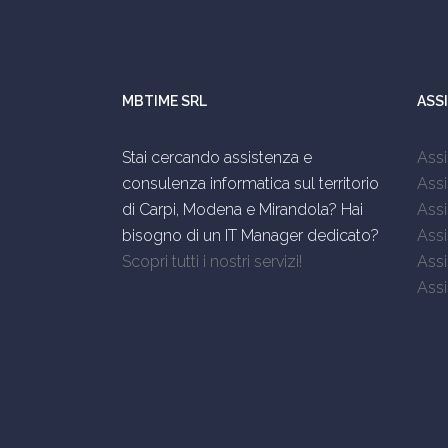
MBTIME SRL
ASS
Stai cercando assistenza e
Ass
consulenza informatica sul territorio
Assi
di Carpi, Modena e Mirandola? Hai
Assi
bisogno di un IT Manager dedicato?
Ass
Scopri tutti i nostri servizi!
Assi
Assi