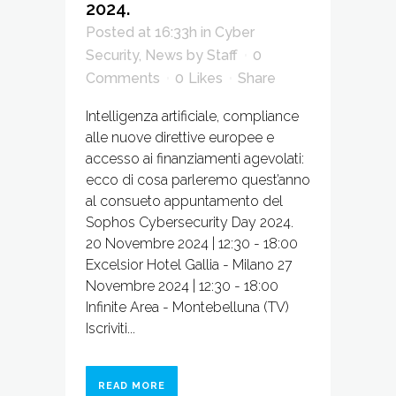
2024.
Posted at 16:33h
in
Cyber
Security
,
News
by
Staff
0
Comments
0
Likes
Share
Intelligenza artificiale, compliance
alle nuove direttive europee e
accesso ai finanziamenti agevolati:
ecco di cosa parleremo quest’anno
al consueto appuntamento del
Sophos Cybersecurity Day 2024.
20 Novembre 2024 | 12:30 - 18:00
Excelsior Hotel Gallia - Milano 27
Novembre 2024 | 12:30 - 18:00
Infinite Area - Montebelluna (TV)
Iscriviti...
READ MORE