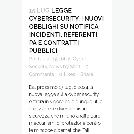
15 LUG
LEGGE
CYBERSECURITY, I NUOVI
OBBLIGHI SU NOTIFICA
INCIDENTI, REFERENTI
PA E CONTRATTI
PUBBLICI
Posted at 19:16h
in
Cyber
Security
,
News
by
Staff
0
Comments
0
Likes
Share
Dal prossimo 17 luglio 2024 la
nuova legge sulla cyber security
entrerà in vigore ed è dunque utile
analizzare le diverse misure di
sicurezza che mirano a rafforzare i
meccanismi di protezione contro
le minacce cibernetiche. Tali