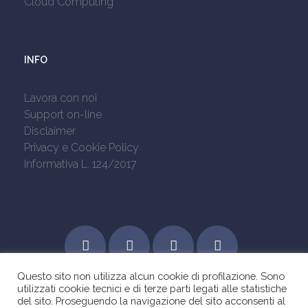
Cloud Computing
INFO
Lavora con noi
Support on-line
Disclaimer
Privacy e Cookie Policy
Informativa L. 124/2017
Questo sito non utilizza alcun cookie di profilazione. Sono
utilizzati cookie tecnici e di terze parti legati alle statistiche
del sito. Proseguendo la navigazione del sito acconsenti al