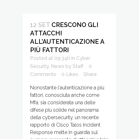
12 SET
CRESCONO GLI
ATTACCHI
ALL’AUTENTICAZIONE A
PIÙ FATTORI
Posted at 09:34h
in
Cyber
Security
,
News
by
Staff
0
Comments
0
Likes
Share
Nonostante l'autenticazione a più
fattori, conosciuta anche come
Mfa, sia considerata una delle
difese più solide nel panorama
della cybersecurity, un recente
rapporto di Cisco Talos Incident
Response mette in guardia sul