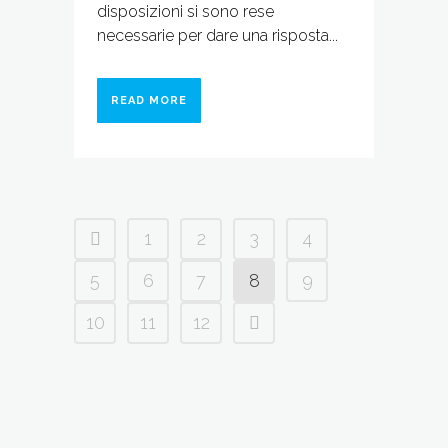
disposizioni si sono rese
necessarie per dare una risposta...
READ MORE
1
2
3
4
5
6
7
8
9
10
11
12