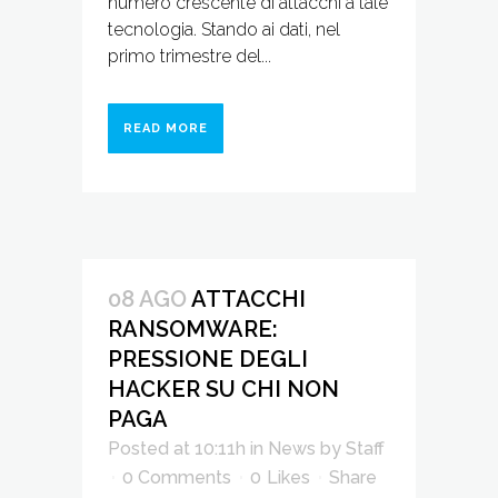
numero crescente di attacchi a tale
tecnologia. Stando ai dati, nel
primo trimestre del...
READ MORE
08 AGO
ATTACCHI
RANSOMWARE:
PRESSIONE DEGLI
HACKER SU CHI NON
PAGA
Posted at 10:11h
in
News
by
Staff
0 Comments
0
Likes
Share