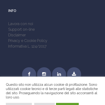
INFO
Lavora con noi
Support on-line
Disclaimer
Privacy e Cookie Policy
Informativa L. 124/2017
Questo sito non utilizza alcun cookie di profilazione. Sono
utilizzati cookie tecnici e di terze parti legati alle statistiche
del sito. Proseguendo la navigazione del sito acconsenti al
loro uso.