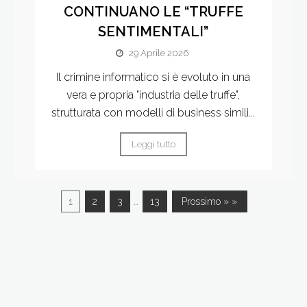
CONTINUANO LE “TRUFFE
SENTIMENTALI”
29 Aprile 2026
Il crimine informatico si è evoluto in una
vera e propria "industria delle truffe",
strutturata con modelli di business simili...
Leggi tutto
…
1
2
3
13
Prossimo » »