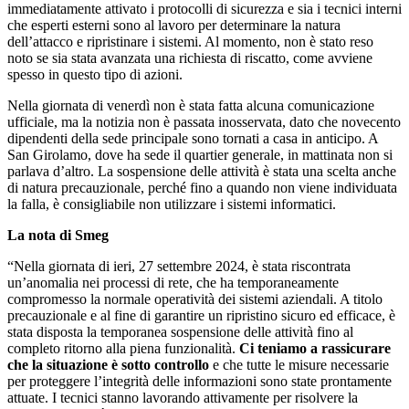
immediatamente attivato i protocolli di sicurezza e sia i tecnici interni
che esperti esterni sono al lavoro per determinare la natura
dell’attacco e ripristinare i sistemi. Al momento, non è stato reso
noto se sia stata avanzata una richiesta di riscatto, come avviene
spesso in questo tipo di azioni.
Nella giornata di venerdì non è stata fatta alcuna comunicazione
ufficiale, ma la notizia non è passata inosservata, dato che novecento
dipendenti della sede principale sono tornati a casa in anticipo. A
San Girolamo, dove ha sede il quartier generale, in mattinata non si
parlava d’altro. La sospensione delle attività è stata una scelta anche
di natura precauzionale, perché fino a quando non viene individuata
la falla, è consigliabile non utilizzare i sistemi informatici.
La nota di Smeg
“Nella giornata di ieri, 27 settembre 2024, è stata riscontrata
un’anomalia nei processi di rete, che ha temporaneamente
compromesso la normale operatività dei sistemi aziendali. A titolo
precauzionale e al fine di garantire un ripristino sicuro ed efficace, è
stata disposta la temporanea sospensione delle attività fino al
completo ritorno alla piena funzionalità.
Ci teniamo a rassicurare
che la situazione è sotto controllo
e che tutte le misure necessarie
per proteggere l’integrità delle informazioni sono state prontamente
attuate. I tecnici stanno lavorando attivamente per risolvere la