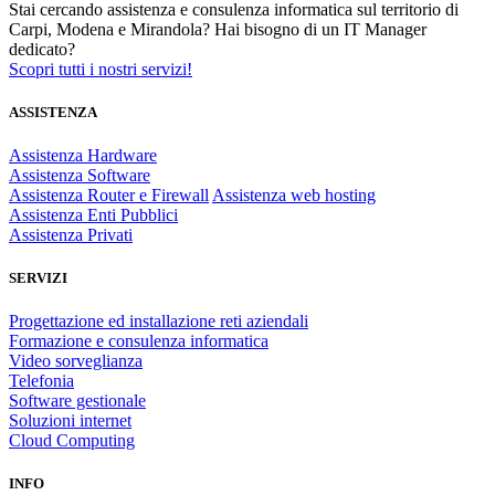
Stai cercando assistenza e consulenza informatica sul territorio di
Carpi, Modena e Mirandola? Hai bisogno di un IT Manager
dedicato?
Scopri tutti i nostri servizi!
ASSISTENZA
Assistenza Hardware
Assistenza Software
Assistenza Router e Firewall
Assistenza web hosting
Assistenza Enti Pubblici
Assistenza Privati
SERVIZI
Progettazione ed installazione reti aziendali
Formazione e consulenza informatica
Video sorveglianza
Telefonia
Software gestionale
Soluzioni internet
Cloud Computing
INFO