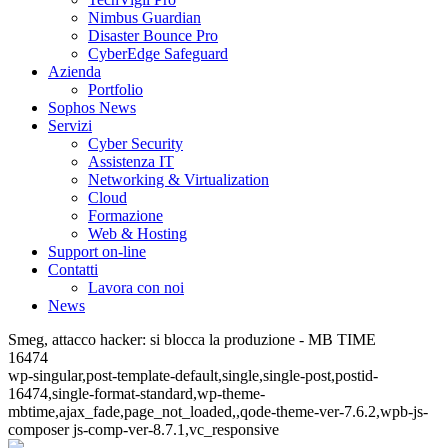
Nimbus Guardian
Disaster Bounce Pro
CyberEdge Safeguard
Azienda
Portfolio
Sophos News
Servizi
Cyber Security
Assistenza IT
Networking & Virtualization
Cloud
Formazione
Web & Hosting
Support on-line
Contatti
Lavora con noi
News
Smeg, attacco hacker: si blocca la produzione - MB TIME
16474
wp-singular,post-template-default,single,single-post,postid-
16474,single-format-standard,wp-theme-
mbtime,ajax_fade,page_not_loaded,,qode-theme-ver-7.6.2,wpb-js-
composer js-comp-ver-8.7.1,vc_responsive