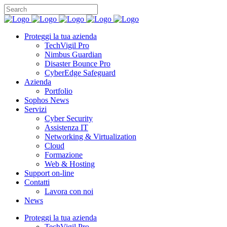
Proteggi la tua azienda
TechVigil Pro
Nimbus Guardian
Disaster Bounce Pro
CyberEdge Safeguard
Azienda
Portfolio
Sophos News
Servizi
Cyber Security
Assistenza IT
Networking & Virtualization
Cloud
Formazione
Web & Hosting
Support on-line
Contatti
Lavora con noi
News
Proteggi la tua azienda
TechVigil Pro